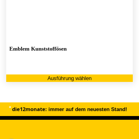
Emblem Kunststoffösen
Di
Ausführung wählen
Pr
we
me
Va
die12monate:
au
immer auf dem neuesten Stand!
Di
Op
kö