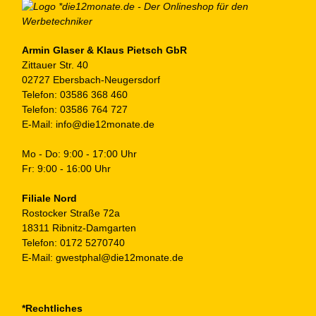
au
de
Pr
ge
Armin Glaser & Klaus Pietsch GbR
Zittauer Str. 40
we
02727 Ebersbach-Neugersdorf
Telefon:
03586 368 460
Telefon:
03586 764 727
E-Mail:
info@die12monate.de
Mo - Do: 9:00 - 17:00 Uhr
Fr: 9:00 - 16:00 Uhr
Filiale Nord
Rostocker Straße 72a
18311 Ribnitz-Damgarten
Telefon:
0172 5270740
E-Mail:
gwestphal@die12monate.de
*Rechtliches