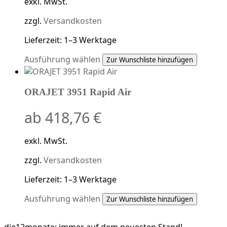
exkl. MwSt.
zzgl.
Versandkosten
Lieferzeit:
1–3 Werktage
Dieses
Ausführung wählen
Zur Wunschliste hinzufügen
Produkt
weist
ORAJET 3951 Rapid Air
mehrere
Varianten
ab
418,76
€
auf.
Die
Optionen
exkl. MwSt.
können
auf
zzgl.
Versandkosten
der
Lieferzeit:
1–3 Werktage
Produktseite
gewählt
Dieses
Ausführung wählen
Zur Wunschliste hinzufügen
werden
Produkt
weist
die12monate:
immer auf dem neuesten Stand!