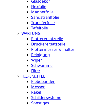
Glasdekor
Flexfolie
Magnetfolie
Sandstrahlfolie
Transferfolie
Tafelfolie
WARTUNG
Plotterersatzteile
Druckerersatzteile
Plottermesser & -halter
Reinigung
Wiper
Schwämme
Filter
HILFSMITTEL
Klebebänder
Messer
Rakel
Schildersysteme
Sonstiges