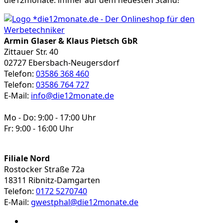
mehrere
Varianten
auf.
Die
Armin Glaser & Klaus Pietsch GbR
Optionen
Zittauer Str. 40
können
02727 Ebersbach-Neugersdorf
auf
Telefon:
03586 368 460
der
Telefon:
03586 764 727
Produktseite
E-Mail:
info@die12monate.de
gewählt
werden
Mo - Do: 9:00 - 17:00 Uhr
Fr: 9:00 - 16:00 Uhr
Filiale Nord
Rostocker Straße 72a
18311 Ribnitz-Damgarten
Telefon:
0172 5270740
E-Mail:
gwestphal@die12monate.de