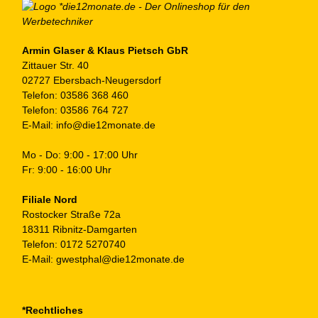
au
de
Pr
ge
Armin Glaser & Klaus Pietsch GbR
Zittauer Str. 40
we
02727 Ebersbach-Neugersdorf
Telefon:
03586 368 460
Telefon:
03586 764 727
E-Mail:
info@die12monate.de
Mo - Do: 9:00 - 17:00 Uhr
Fr: 9:00 - 16:00 Uhr
Filiale Nord
Rostocker Straße 72a
18311 Ribnitz-Damgarten
Telefon:
0172 5270740
E-Mail:
gwestphal@die12monate.de
*Rechtliches