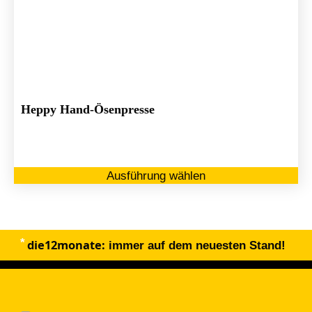
Heppy Hand-Ösenpresse
Di
Ausführung wählen
Pr
we
me
Va
die12monate:
au
immer auf dem neuesten Stand!
Di
Op
kö