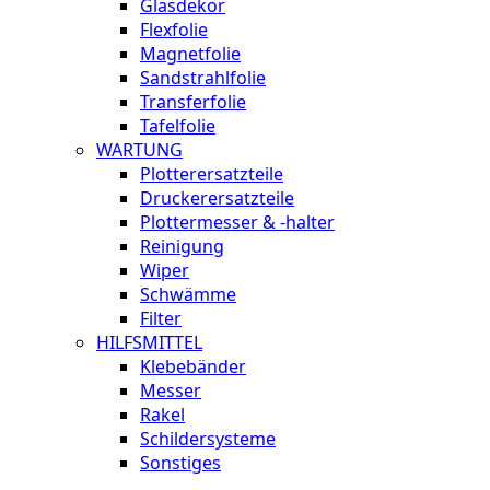
Glasdekor
Flexfolie
Magnetfolie
Sandstrahlfolie
Transferfolie
Tafelfolie
WARTUNG
Plotterersatzteile
Druckerersatzteile
Plottermesser & -halter
Reinigung
Wiper
Schwämme
Filter
HILFSMITTEL
Klebebänder
Messer
Rakel
Schildersysteme
Sonstiges