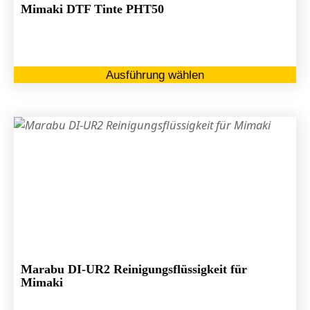
ge
Mimaki DTF Tinte PHT50
we
Di
Ausführung wählen
Pr
we
me
Va
au
Di
Op
kö
au
de
Pr
ge
Marabu DI-UR2 Reinigungsflüssigkeit für
we
Mimaki