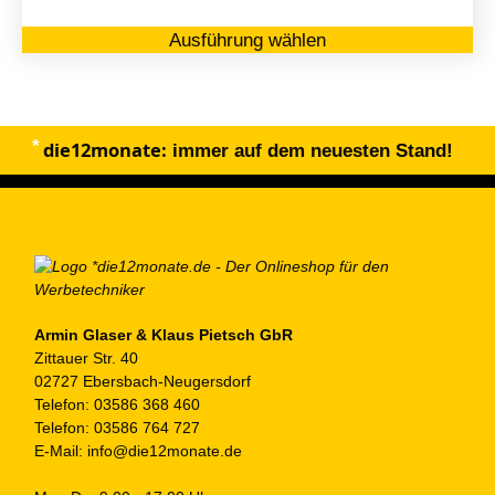
Di
Ausführung wählen
Pr
we
me
Va
die12monate:
au
immer auf dem neuesten Stand!
Di
Op
kö
au
de
Pr
ge
Armin Glaser & Klaus Pietsch GbR
Zittauer Str. 40
we
02727 Ebersbach-Neugersdorf
Telefon:
03586 368 460
Telefon:
03586 764 727
E-Mail:
info@die12monate.de