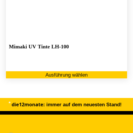
Mimaki UV Tinte LH-100
Di
Ausführung wählen
Pr
we
me
Va
die12monate:
au
immer auf dem neuesten Stand!
Di
Op
kö