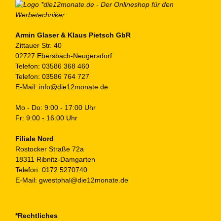
au
de
Pr
ge
Armin Glaser & Klaus Pietsch GbR
Zittauer Str. 40
we
02727 Ebersbach-Neugersdorf
Telefon:
03586 368 460
Telefon:
03586 764 727
E-Mail:
info@die12monate.de
Mo - Do: 9:00 - 17:00 Uhr
Fr: 9:00 - 16:00 Uhr
Filiale Nord
Rostocker Straße 72a
18311 Ribnitz-Damgarten
Telefon:
0172 5270740
E-Mail:
gwestphal@die12monate.de
*Rechtliches