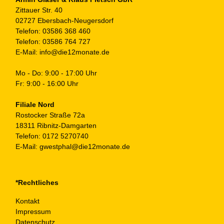
ge
Zittauer Str. 40
we
02727 Ebersbach-Neugersdorf
Telefon:
03586 368 460
Telefon:
03586 764 727
E-Mail:
info@die12monate.de
Mo - Do: 9:00 - 17:00 Uhr
Fr: 9:00 - 16:00 Uhr
Filiale Nord
Rostocker Straße 72a
18311 Ribnitz-Damgarten
Telefon:
0172 5270740
E-Mail:
gwestphal@die12monate.de
*Rechtliches
Kontakt
Impressum
Datenschutz