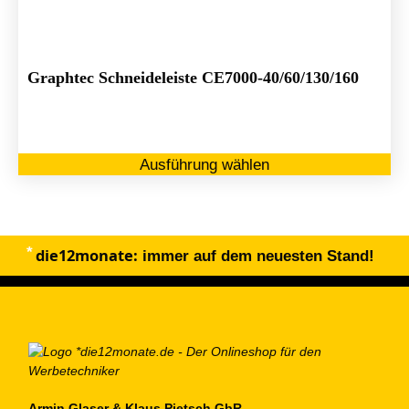
Graphtec Schneideleiste CE7000-40/60/130/160
Di
Ausführung wählen
Pr
we
me
Va
die12monate:
au
immer auf dem neuesten Stand!
Di
Op
kö
au
de
Pr
Armin Glaser & Klaus Pietsch GbR