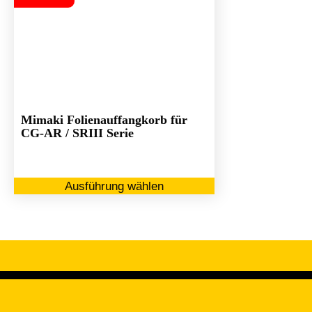
Mimaki Folienauffangkorb für
CG-AR / SRIII Serie
Dieses
Ausführung wählen
Produkt
weist
mehrere
Varianten
auf.
Die
Optionen
können