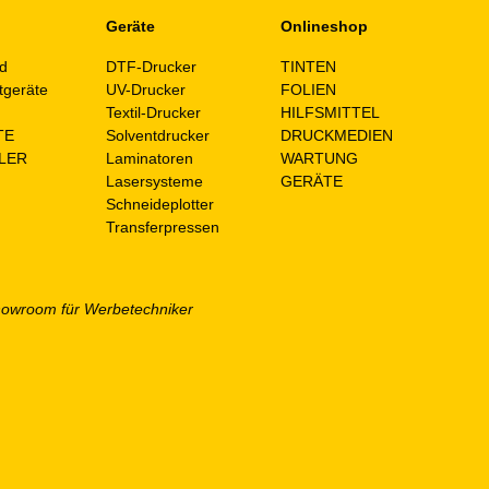
Geräte
Onlineshop
d
DTF-Drucker
TINTEN
tgeräte
UV-Drucker
FOLIEN
n
Textil-Drucker
HILFSMITTEL
TE
Solventdrucker
DRUCKMEDIEN
LER
Laminatoren
WARTUNG
Lasersysteme
GERÄTE
Schneideplotter
Transferpressen