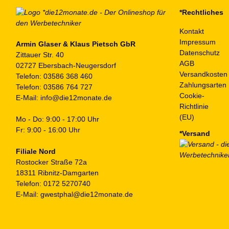
auf
*Rechtliches
der
Kontakt
Produktseite
Impressum
gewählt
Armin Glaser & Klaus Pietsch GbR
Datenschutz
Zittauer Str. 40
werden
AGB
02727 Ebersbach-Neugersdorf
Versandkosten
Telefon:
03586 368 460
Zahlungsarten
Telefon:
03586 764 727
Cookie-
E-Mail:
info@die12monate.de
Richtlinie
(EU)
Mo - Do: 9:00 - 17:00 Uhr
Fr: 9:00 - 16:00 Uhr
*Versand
Filiale Nord
Rostocker Straße 72a
18311 Ribnitz-Damgarten
Telefon:
0172 5270740
E-Mail:
gwestphal@die12monate.de