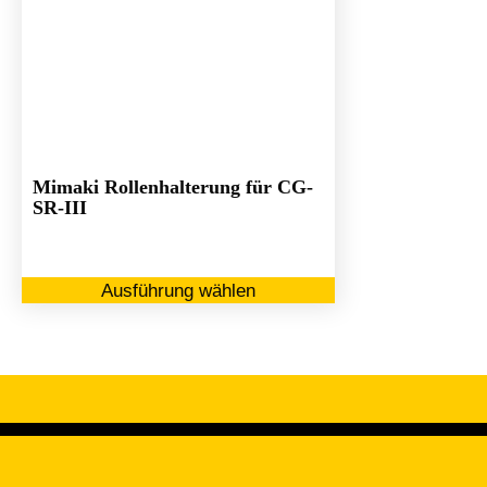
Mimaki Rollenhalterung für CG-
SR-III
Dieses
Ausführung wählen
Produkt
weist
mehrere
Varianten
auf.
Die
Optionen
können