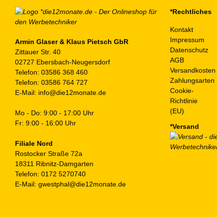
auf
*Rechtliches
der
Kontakt
Produktseite
Impressum
gewählt
Armin Glaser & Klaus Pietsch GbR
Datenschutz
Zittauer Str. 40
werden
AGB
02727 Ebersbach-Neugersdorf
Versandkosten
Telefon:
03586 368 460
Zahlungsarten
Telefon:
03586 764 727
Cookie-
E-Mail:
info@die12monate.de
Richtlinie
(EU)
Mo - Do: 9:00 - 17:00 Uhr
Fr: 9:00 - 16:00 Uhr
*Versand
Filiale Nord
Rostocker Straße 72a
18311 Ribnitz-Damgarten
Telefon:
0172 5270740
E-Mail:
gwestphal@die12monate.de