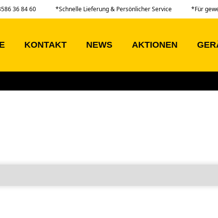
03586 36 84 60
*Schnelle Lieferung & Persönlicher Service
*Für gew
E
KONTAKT
NEWS
AKTIONEN
GER