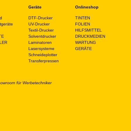
Geräte
Onlineshop
d
DTF-Drucker
TINTEN
tgeräte
UV-Drucker
FOLIEN
n
Textil-Drucker
HILFSMITTEL
TE
Solventdrucker
DRUCKMEDIEN
LER
Laminatoren
WARTUNG
Lasersysteme
GERÄTE
Schneideplotter
Transferpressen