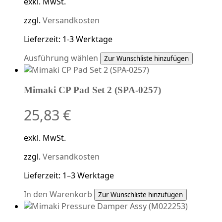
exkl. MwSt.
zzgl.
Versandkosten
Lieferzeit:
1-3 Werktage
Dieses
Ausführung wählen
Zur Wunschliste hinzufügen
Produkt
weist
Mimaki CP Pad Set 2 (SPA-0257)
mehrere
Varianten
25,83
€
auf.
Die
Optionen
exkl. MwSt.
können
auf
zzgl.
Versandkosten
der
Lieferzeit:
1–3 Werktage
Produktseite
gewählt
In den Warenkorb
Zur Wunschliste hinzufügen
werden