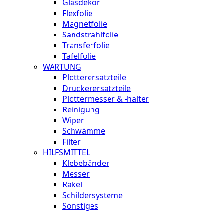
Glasdekor
Flexfolie
Magnetfolie
Sandstrahlfolie
Transferfolie
Tafelfolie
WARTUNG
Plotterersatzteile
Druckerersatzteile
Plottermesser & -halter
Reinigung
Wiper
Schwämme
Filter
HILFSMITTEL
Klebebänder
Messer
Rakel
Schildersysteme
Sonstiges