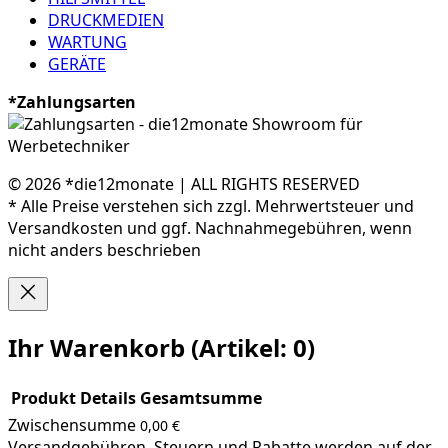
DRUCKMEDIEN
WARTUNG
GERÄTE
*Zahlungsarten
© 2026 *die12monate | ALL RIGHTS RESERVED
* Alle Preise verstehen sich zzgl. Mehrwertsteuer und
Versandkosten und ggf. Nachnahmegebühren, wenn
nicht anders beschrieben
Ihr Warenkorb
(Artikel: 0)
Produkt
Details
Gesamtsumme
Zwischensumme
0,00 €
Produkte
Versandgebühren, Steuern und Rabatte werden auf der