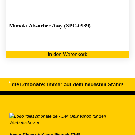
au
de
Pr
ge
Mimaki Absorber Assy (SPC-0939)
we
In den Warenkorb
die12monate:
immer auf dem neuesten Stand!
Armin Glaser & Klaus Pietsch GbR