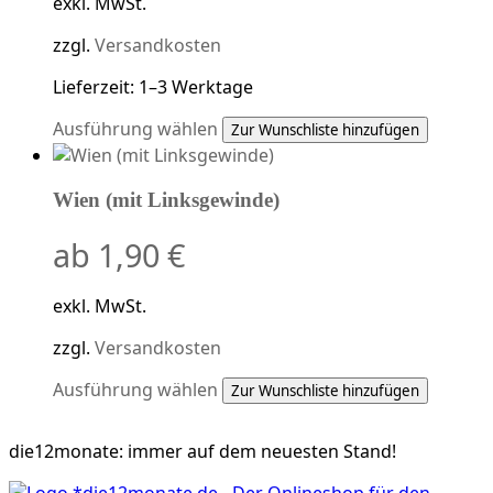
exkl. MwSt.
zzgl.
Versandkosten
Lieferzeit:
1–3 Werktage
Dieses
Ausführung wählen
Zur Wunschliste hinzufügen
Produkt
weist
Wien (mit Linksgewinde)
mehrere
Varianten
ab
1,90
€
auf.
Die
Optionen
exkl. MwSt.
können
auf
zzgl.
Versandkosten
der
Dieses
Ausführung wählen
Zur Wunschliste hinzufügen
Produktseite
Produkt
gewählt
weist
werden
die12monate:
immer auf dem neuesten Stand!
mehrere
Varianten