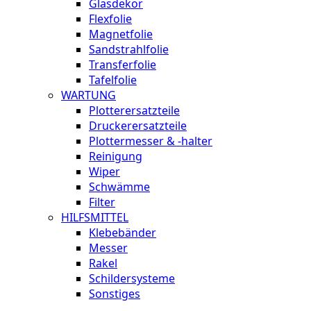
Glasdekor
Flexfolie
Magnetfolie
Sandstrahlfolie
Transferfolie
Tafelfolie
WARTUNG
Plotterersatzteile
Druckerersatzteile
Plottermesser & -halter
Reinigung
Wiper
Schwämme
Filter
HILFSMITTEL
Klebebänder
Messer
Rakel
Schildersysteme
Sonstiges