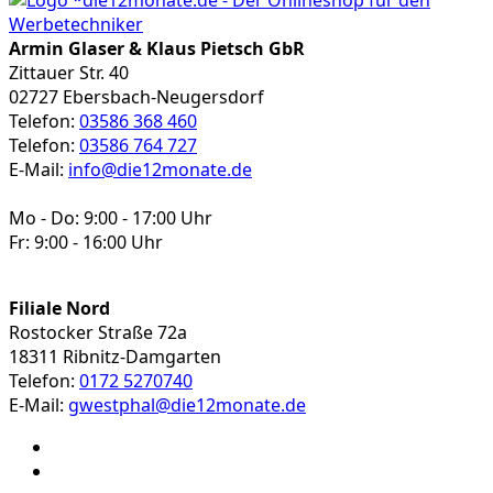
auf.
Die
Armin Glaser & Klaus Pietsch GbR
Optionen
Zittauer Str. 40
können
02727 Ebersbach-Neugersdorf
auf
Telefon:
03586 368 460
der
Telefon:
03586 764 727
Produktseite
E-Mail:
info@die12monate.de
gewählt
werden
Mo - Do: 9:00 - 17:00 Uhr
Fr: 9:00 - 16:00 Uhr
Filiale Nord
Rostocker Straße 72a
18311 Ribnitz-Damgarten
Telefon:
0172 5270740
E-Mail:
gwestphal@die12monate.de