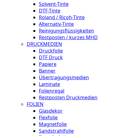
Solvent-Tinte
DTF-Tinte
Roland / Ricoh-Tinte
Alternativ-Tinte
Reinigungsflüssigkeiten
Restposten / kurzes MHD
DRUCKMEDIEN
Druckfolie
DTF Druck
Papiere
Banner
Übertragungsmedien
Laminate
Folienregal
Restposten Druckmedien
FOLIEN
Glasdekor
Flexfolie
Magnetfolie
Sandstrahlfolie