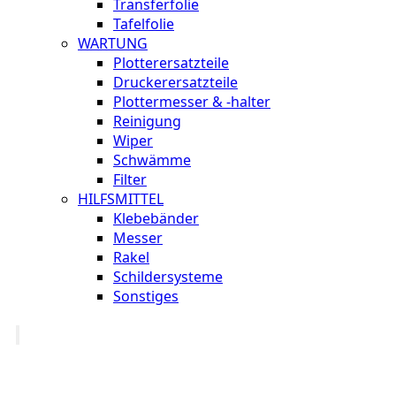
Transferfolie
Tafelfolie
WARTUNG
Plotterersatzteile
Druckerersatzteile
Plottermesser & -halter
Reinigung
Wiper
Schwämme
Filter
HILFSMITTEL
Klebebänder
Messer
Rakel
Schildersysteme
Sonstiges