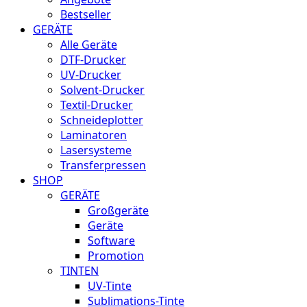
Bestseller
GERÄTE
Alle Geräte
DTF-Drucker
UV-Drucker
Solvent-Drucker
Textil-Drucker
Schneideplotter
Laminatoren
Lasersysteme
Transferpressen
SHOP
GERÄTE
Großgeräte
Geräte
Software
Promotion
TINTEN
UV-Tinte
Sublimations-Tinte