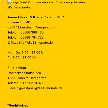
au
de
Pr
ge
Armin Glaser & Klaus Pietsch GbR
Zittauer Str. 40
we
02727 Ebersbach-Neugersdorf
Telefon:
03586 368 460
Telefon:
03586 764 727
E-Mail:
info@die12monate.de
Mo - Do: 9:00 - 17:00 Uhr
Fr: 9:00 - 16:00 Uhr
Filiale Nord
Rostocker Straße 72a
18311 Ribnitz-Damgarten
Telefon:
0172 5270740
E-Mail:
gwestphal@die12monate.de
*Rechtliches