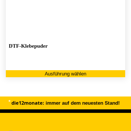
DTF-Klebepuder
Di
Ausführung wählen
Pr
we
me
Va
die12monate:
au
immer auf dem neuesten Stand!
Di
Op
kö