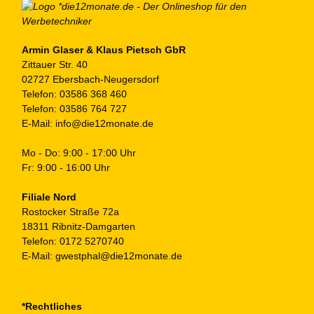
au
de
Pr
ge
Armin Glaser & Klaus Pietsch GbR
Zittauer Str. 40
we
02727 Ebersbach-Neugersdorf
Telefon:
03586 368 460
Telefon:
03586 764 727
E-Mail:
info@die12monate.de
Mo - Do: 9:00 - 17:00 Uhr
Fr: 9:00 - 16:00 Uhr
Filiale Nord
Rostocker Straße 72a
18311 Ribnitz-Damgarten
Telefon:
0172 5270740
E-Mail:
gwestphal@die12monate.de
*Rechtliches