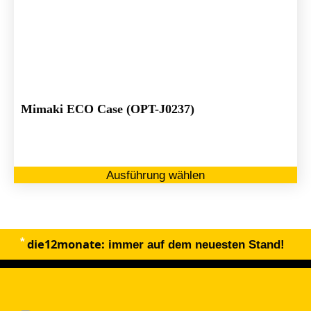
Mimaki ECO Case (OPT-J0237)
Di
Ausführung wählen
Pr
we
me
Va
die12monate:
au
immer auf dem neuesten Stand!
Di
Op
kö