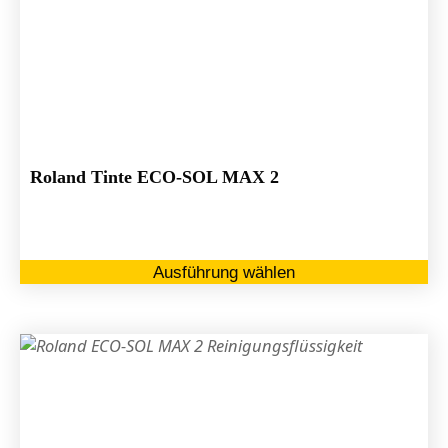
Roland Tinte ECO-SOL MAX 2
Di
Ausführung wählen
Pr
we
me
Va
au
Di
Op
kö