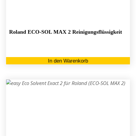
au
de
Pr
ge
Roland ECO-SOL MAX 2 Reinigungsflüssigkeit
we
In den Warenkorb