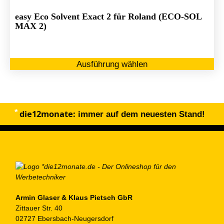
easy Eco Solvent Exact 2 für Roland (ECO-SOL
MAX 2)
Di
Ausführung wählen
Pr
we
me
Va
die12monate:
au
immer auf dem neuesten Stand!
Di
Op
kö
au
de
Pr
ge
Armin Glaser & Klaus Pietsch GbR
Zittauer Str. 40
we
02727 Ebersbach-Neugersdorf