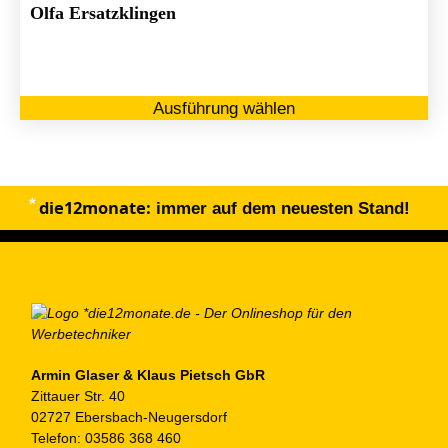
ge
Olfa Ersatzklingen
we
Di
Ausführung wählen
Pr
we
me
Va
die12monate:
au
immer auf dem neuesten Stand!
Di
Op
kö
au
de
Pr
ge
Armin Glaser & Klaus Pietsch GbR
Zittauer Str. 40
we
02727 Ebersbach-Neugersdorf
Telefon:
03586 368 460