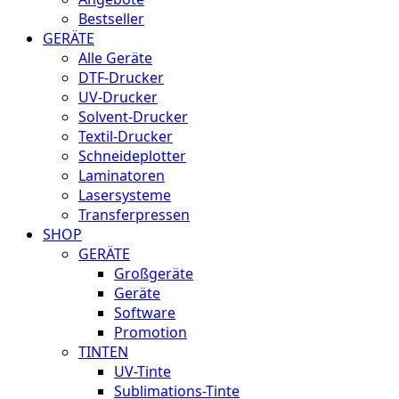
Bestseller
GERÄTE
Alle Geräte
DTF-Drucker
UV-Drucker
Solvent-Drucker
Textil-Drucker
Schneideplotter
Laminatoren
Lasersysteme
Transferpressen
SHOP
GERÄTE
Großgeräte
Geräte
Software
Promotion
TINTEN
UV-Tinte
Sublimations-Tinte