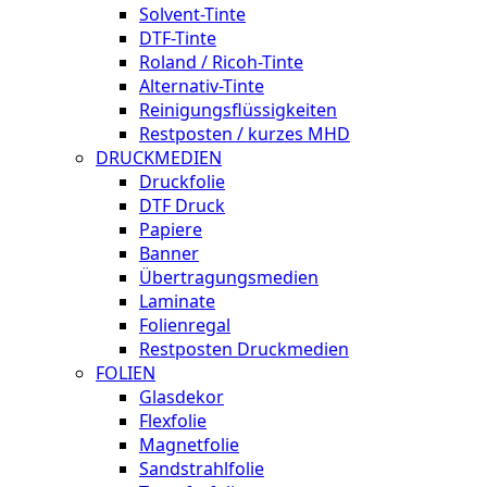
Solvent-Tinte
DTF-Tinte
Roland / Ricoh-Tinte
Alternativ-Tinte
Reinigungsflüssigkeiten
Restposten / kurzes MHD
DRUCKMEDIEN
Druckfolie
DTF Druck
Papiere
Banner
Übertragungsmedien
Laminate
Folienregal
Restposten Druckmedien
FOLIEN
Glasdekor
Flexfolie
Magnetfolie
Sandstrahlfolie