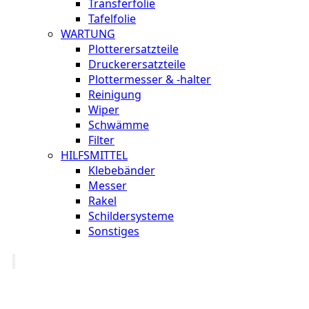
Transferfolie
Tafelfolie
WARTUNG
Plotterersatzteile
Druckerersatzteile
Plottermesser & -halter
Reinigung
Wiper
Schwämme
Filter
HILFSMITTEL
Klebebänder
Messer
Rakel
Schildersysteme
Sonstiges