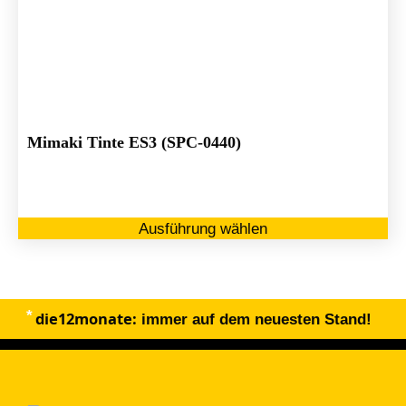
Mimaki Tinte ES3 (SPC-0440)
Di
Ausführung wählen
Pr
we
me
Va
die12monate:
au
immer auf dem neuesten Stand!
Di
Op
kö