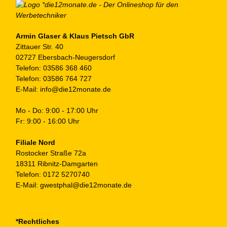
au
de
Pr
ge
Armin Glaser & Klaus Pietsch GbR
Zittauer Str. 40
we
02727 Ebersbach-Neugersdorf
Telefon:
03586 368 460
Telefon:
03586 764 727
E-Mail:
info@die12monate.de
Mo - Do: 9:00 - 17:00 Uhr
Fr: 9:00 - 16:00 Uhr
Filiale Nord
Rostocker Straße 72a
18311 Ribnitz-Damgarten
Telefon:
0172 5270740
E-Mail:
gwestphal@die12monate.de
*Rechtliches