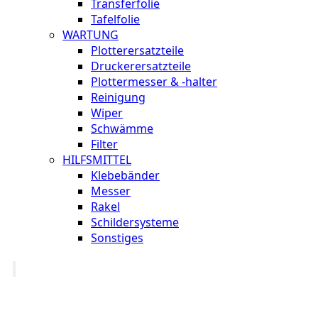
Transferfolie
Tafelfolie
WARTUNG
Plotterersatzteile
Druckerersatzteile
Plottermesser & -halter
Reinigung
Wiper
Schwämme
Filter
HILFSMITTEL
Klebebänder
Messer
Rakel
Schildersysteme
Sonstiges