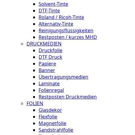
Solvent-Tinte
DTF-Tinte
Roland / Ricoh-Tinte
Alternativ-Tinte
Reinigungsflüssigkeiten
Restposten / kurzes MHD
DRUCKMEDIEN
Druckfolie
DTF Druck
Papiere
Banner
Übertragungsmedien
Laminate
Folienregal
Restposten Druckmedien
FOLIEN
Glasdekor
Flexfolie
Magnetfolie
Sandstrahlfolie