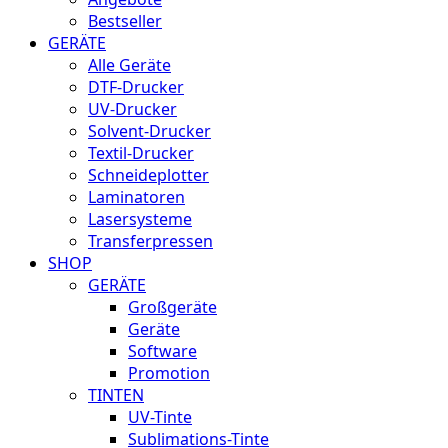
Bestseller
GERÄTE
Alle Geräte
DTF-Drucker
UV-Drucker
Solvent-Drucker
Textil-Drucker
Schneideplotter
Laminatoren
Lasersysteme
Transferpressen
SHOP
GERÄTE
Großgeräte
Geräte
Software
Promotion
TINTEN
UV-Tinte
Sublimations-Tinte