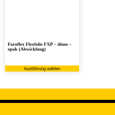
Foroflex Flexfolie FXP – dünn –
opak (Abwicklung)
Dieses
Ausführung wählen
Produkt
weist
mehrere
Varianten
auf.
Die
Optionen
können