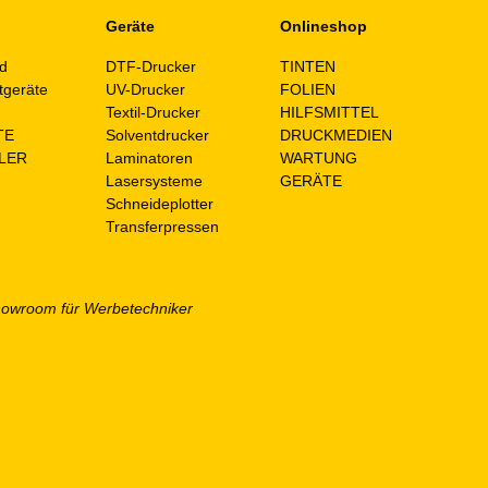
Geräte
Onlineshop
d
DTF-Drucker
TINTEN
tgeräte
UV-Drucker
FOLIEN
n
Textil-Drucker
HILFSMITTEL
TE
Solventdrucker
DRUCKMEDIEN
LER
Laminatoren
WARTUNG
Lasersysteme
GERÄTE
Schneideplotter
Transferpressen