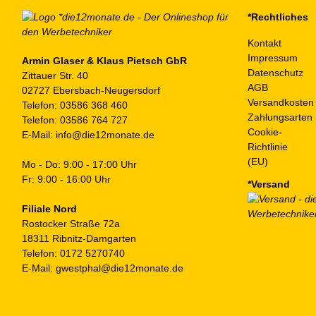
auf
*Rechtliches
der
Kontakt
Produktseite
Impressum
gewählt
Armin Glaser & Klaus Pietsch GbR
Datenschutz
Zittauer Str. 40
werden
AGB
02727 Ebersbach-Neugersdorf
Versandkosten
Telefon:
03586 368 460
Zahlungsarten
Telefon:
03586 764 727
Cookie-
E-Mail:
info@die12monate.de
Richtlinie
(EU)
Mo - Do: 9:00 - 17:00 Uhr
Fr: 9:00 - 16:00 Uhr
*Versand
Filiale Nord
Rostocker Straße 72a
18311 Ribnitz-Damgarten
Telefon:
0172 5270740
E-Mail:
gwestphal@die12monate.de