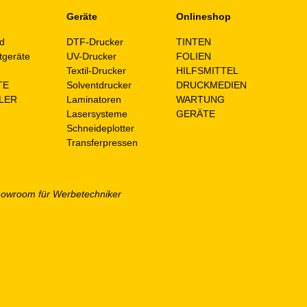
Geräte
Onlineshop
d
DTF-Drucker
TINTEN
tgeräte
UV-Drucker
FOLIEN
n
Textil-Drucker
HILFSMITTEL
TE
Solventdrucker
DRUCKMEDIEN
LER
Laminatoren
WARTUNG
Lasersysteme
GERÄTE
Schneideplotter
Transferpressen