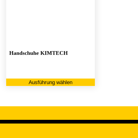
Handschuhe KIMTECH
Dieses
Ausführung wählen
Produkt
weist
mehrere
Varianten
auf.
Die
Optionen
können