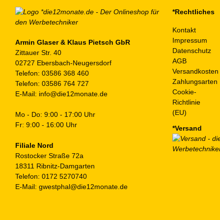
auf
*Rechtliches
der
Kontakt
Produktseite
Impressum
gewählt
Armin Glaser & Klaus Pietsch GbR
Datenschutz
Zittauer Str. 40
werden
AGB
02727 Ebersbach-Neugersdorf
Versandkosten
Telefon:
03586 368 460
Zahlungsarten
Telefon:
03586 764 727
Cookie-
E-Mail:
info@die12monate.de
Richtlinie
(EU)
Mo - Do: 9:00 - 17:00 Uhr
Fr: 9:00 - 16:00 Uhr
*Versand
Filiale Nord
Rostocker Straße 72a
18311 Ribnitz-Damgarten
Telefon:
0172 5270740
E-Mail:
gwestphal@die12monate.de