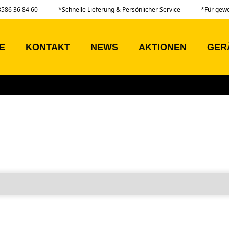
03586 36 84 60
*Schnelle Lieferung & Persönlicher Service
*Für gew
E
KONTAKT
NEWS
AKTIONEN
GER