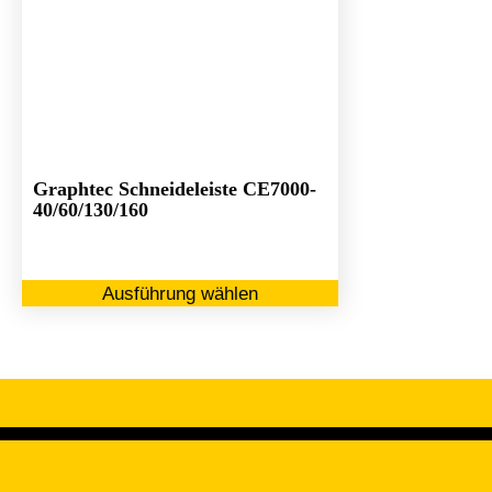
Graphtec Schneideleiste CE7000-
40/60/130/160
Dieses
Ausführung wählen
Produkt
weist
mehrere
Varianten
auf.
Die
Optionen
können