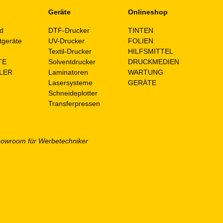
Geräte
Onlineshop
d
DTF-Drucker
TINTEN
tgeräte
UV-Drucker
FOLIEN
n
Textil-Drucker
HILFSMITTEL
TE
Solventdrucker
DRUCKMEDIEN
LER
Laminatoren
WARTUNG
Lasersysteme
GERÄTE
Schneideplotter
Transferpressen