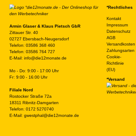
auf
*Rechtliches
der
Kontakt
Produktseite
Impressum
gewählt
Armin Glaser & Klaus Pietsch GbR
Datenschutz
Zittauer Str. 40
werden
AGB
02727 Ebersbach-Neugersdorf
Versandkosten
Telefon:
03586 368 460
Zahlungsarten
Telefon:
03586 764 727
Cookie-
E-Mail:
info@die12monate.de
Richtlinie
(EU)
Mo - Do: 9:00 - 17:00 Uhr
Fr: 9:00 - 16:00 Uhr
*Versand
Filiale Nord
Rostocker Straße 72a
18311 Ribnitz-Damgarten
Telefon:
0172 5270740
E-Mail:
gwestphal@die12monate.de