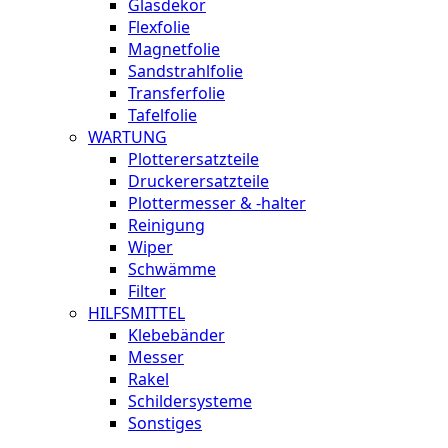
Glasdekor
Flexfolie
Magnetfolie
Sandstrahlfolie
Transferfolie
Tafelfolie
WARTUNG
Plotterersatzteile
Druckerersatzteile
Plottermesser & -halter
Reinigung
Wiper
Schwämme
Filter
HILFSMITTEL
Klebebänder
Messer
Rakel
Schildersysteme
Sonstiges