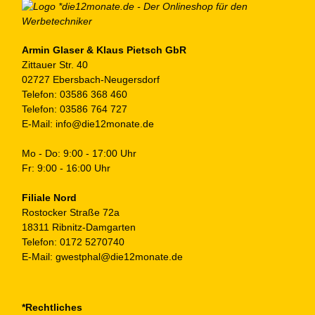
au
de
Pr
ge
Armin Glaser & Klaus Pietsch GbR
Zittauer Str. 40
we
02727 Ebersbach-Neugersdorf
Telefon:
03586 368 460
Telefon:
03586 764 727
E-Mail:
info@die12monate.de
Mo - Do: 9:00 - 17:00 Uhr
Fr: 9:00 - 16:00 Uhr
Filiale Nord
Rostocker Straße 72a
18311 Ribnitz-Damgarten
Telefon:
0172 5270740
E-Mail:
gwestphal@die12monate.de
*Rechtliches