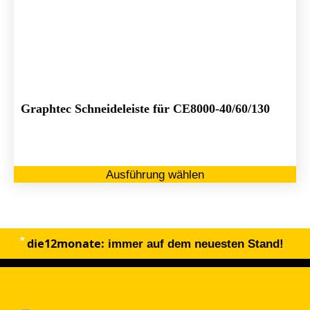
Graphtec Schneideleiste für CE8000-40/60/130
Di
Ausführung wählen
Pr
we
me
Va
die12monate:
au
immer auf dem neuesten Stand!
Di
Op
kö