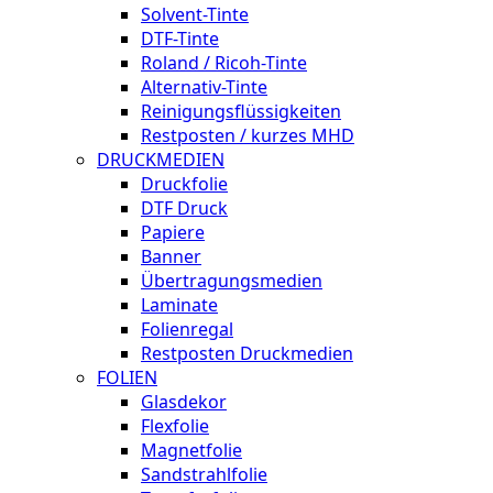
Solvent-Tinte
DTF-Tinte
Roland / Ricoh-Tinte
Alternativ-Tinte
Reinigungsflüssigkeiten
Restposten / kurzes MHD
DRUCKMEDIEN
Druckfolie
DTF Druck
Papiere
Banner
Übertragungsmedien
Laminate
Folienregal
Restposten Druckmedien
FOLIEN
Glasdekor
Flexfolie
Magnetfolie
Sandstrahlfolie