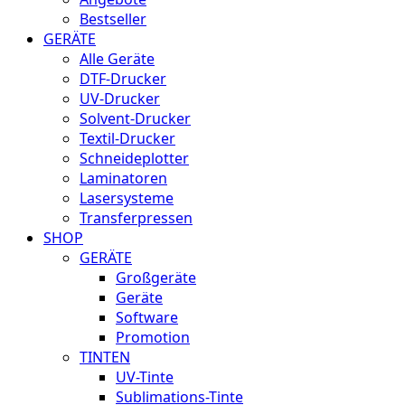
Bestseller
GERÄTE
Alle Geräte
DTF-Drucker
UV-Drucker
Solvent-Drucker
Textil-Drucker
Schneideplotter
Laminatoren
Lasersysteme
Transferpressen
SHOP
GERÄTE
Großgeräte
Geräte
Software
Promotion
TINTEN
UV-Tinte
Sublimations-Tinte