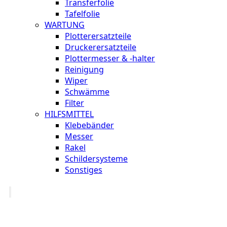
Transferfolie
Tafelfolie
WARTUNG
Plotterersatzteile
Druckerersatzteile
Plottermesser & -halter
Reinigung
Wiper
Schwämme
Filter
HILFSMITTEL
Klebebänder
Messer
Rakel
Schildersysteme
Sonstiges