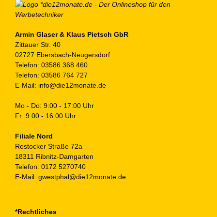
au
de
Pr
ge
Armin Glaser & Klaus Pietsch GbR
Zittauer Str. 40
we
02727 Ebersbach-Neugersdorf
Telefon:
03586 368 460
Telefon:
03586 764 727
E-Mail:
info@die12monate.de
Mo - Do: 9:00 - 17:00 Uhr
Fr: 9:00 - 16:00 Uhr
Filiale Nord
Rostocker Straße 72a
18311 Ribnitz-Damgarten
Telefon:
0172 5270740
E-Mail:
gwestphal@die12monate.de
*Rechtliches