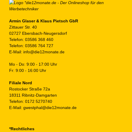
au
de
Pr
ge
Armin Glaser & Klaus Pietsch GbR
Zittauer Str. 40
we
02727 Ebersbach-Neugersdorf
Telefon:
03586 368 460
Telefon:
03586 764 727
E-Mail:
info@die12monate.de
Mo - Do: 9:00 - 17:00 Uhr
Fr: 9:00 - 16:00 Uhr
Filiale Nord
Rostocker Straße 72a
18311 Ribnitz-Damgarten
Telefon:
0172 5270740
E-Mail:
gwestphal@die12monate.de
*Rechtliches