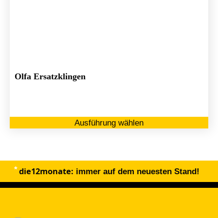
Olfa Ersatzklingen
Di
Ausführung wählen
Pr
we
me
Va
die12monate:
au
immer auf dem neuesten Stand!
Di
Op
kö