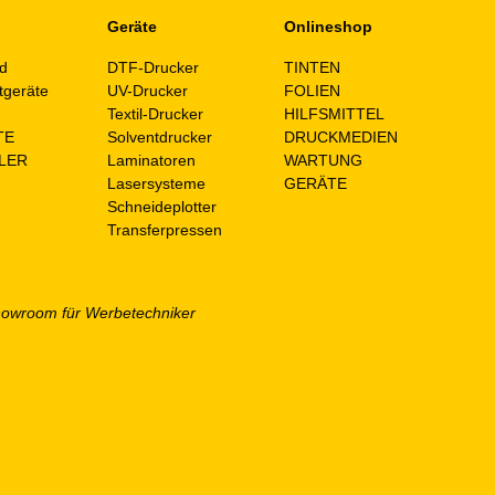
Geräte
Onlineshop
d
DTF-Drucker
TINTEN
tgeräte
UV-Drucker
FOLIEN
n
Textil-Drucker
HILFSMITTEL
TE
Solventdrucker
DRUCKMEDIEN
LER
Laminatoren
WARTUNG
Lasersysteme
GERÄTE
Schneideplotter
Transferpressen