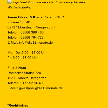
au
de
Pr
ge
Armin Glaser & Klaus Pietsch GbR
Zittauer Str. 40
we
02727 Ebersbach-Neugersdorf
Telefon:
03586 368 460
Telefon:
03586 764 727
E-Mail:
info@die12monate.de
Mo - Do: 9:00 - 17:00 Uhr
Fr: 9:00 - 16:00 Uhr
Filiale Nord
Rostocker Straße 72a
18311 Ribnitz-Damgarten
Telefon:
0172 5270740
E-Mail:
gwestphal@die12monate.de
*Rechtliches