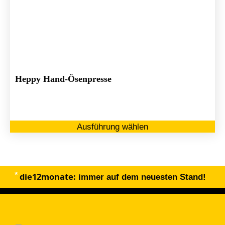
Heppy Hand-Ösenpresse
Di
Ausführung wählen
Pr
we
me
Va
die12monate:
au
immer auf dem neuesten Stand!
Di
Op
kö