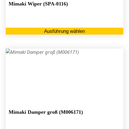
Mimaki Wiper (SPA-0116)
Di
Ausführung wählen
Pr
we
me
Va
au
Di
Op
kö
au
de
Pr
ge
Mimaki Damper groß (M006171)
we