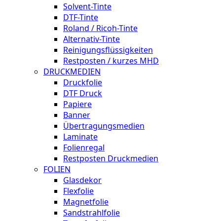
Solvent-Tinte
DTF-Tinte
Roland / Ricoh-Tinte
Alternativ-Tinte
Reinigungsflüssigkeiten
Restposten / kurzes MHD
DRUCKMEDIEN
Druckfolie
DTF Druck
Papiere
Banner
Übertragungsmedien
Laminate
Folienregal
Restposten Druckmedien
FOLIEN
Glasdekor
Flexfolie
Magnetfolie
Sandstrahlfolie