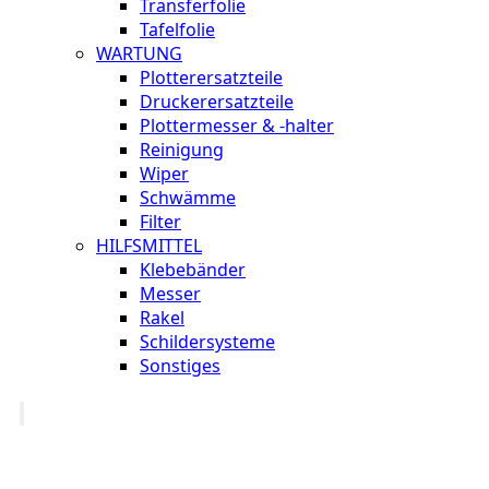
Transferfolie
Tafelfolie
WARTUNG
Plotterersatzteile
Druckerersatzteile
Plottermesser & -halter
Reinigung
Wiper
Schwämme
Filter
HILFSMITTEL
Klebebänder
Messer
Rakel
Schildersysteme
Sonstiges