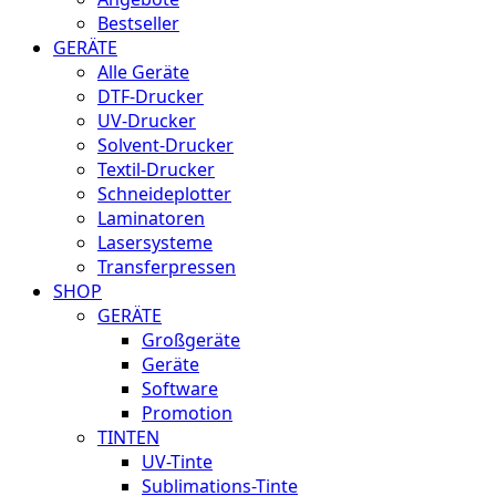
Bestseller
GERÄTE
Alle Geräte
DTF-Drucker
UV-Drucker
Solvent-Drucker
Textil-Drucker
Schneideplotter
Laminatoren
Lasersysteme
Transferpressen
SHOP
GERÄTE
Großgeräte
Geräte
Software
Promotion
TINTEN
UV-Tinte
Sublimations-Tinte