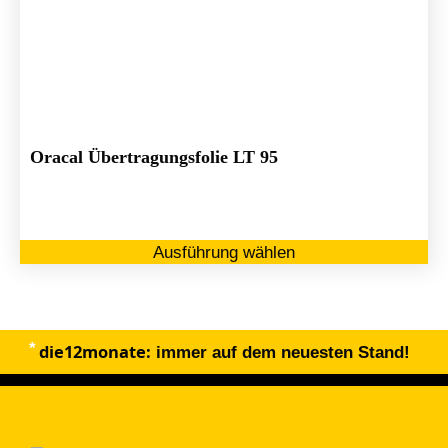
Oracal Übertragungsfolie LT 95
Di
Ausführung wählen
Pr
we
me
Va
die12monate:
au
immer auf dem neuesten Stand!
Di
Op
kö