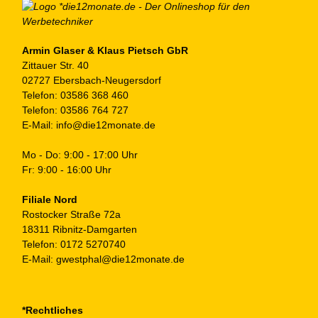
au
de
Pr
ge
Armin Glaser & Klaus Pietsch GbR
Zittauer Str. 40
we
02727 Ebersbach-Neugersdorf
Telefon:
03586 368 460
Telefon:
03586 764 727
E-Mail:
info@die12monate.de
Mo - Do: 9:00 - 17:00 Uhr
Fr: 9:00 - 16:00 Uhr
Filiale Nord
Rostocker Straße 72a
18311 Ribnitz-Damgarten
Telefon:
0172 5270740
E-Mail:
gwestphal@die12monate.de
*Rechtliches