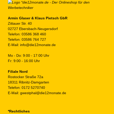
au
de
Pr
ge
Armin Glaser & Klaus Pietsch GbR
Zittauer Str. 40
we
02727 Ebersbach-Neugersdorf
Telefon:
03586 368 460
Telefon:
03586 764 727
E-Mail:
info@die12monate.de
Mo - Do: 9:00 - 17:00 Uhr
Fr: 9:00 - 16:00 Uhr
Filiale Nord
Rostocker Straße 72a
18311 Ribnitz-Damgarten
Telefon:
0172 5270740
E-Mail:
gwestphal@die12monate.de
*Rechtliches