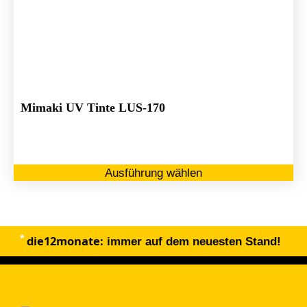
Mimaki UV Tinte LUS-170
Di
Ausführung wählen
Pr
we
me
Va
die12monate:
au
immer auf dem neuesten Stand!
Di
Op
kö