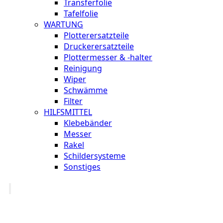
Transferfolie
Tafelfolie
WARTUNG
Plotterersatzteile
Druckerersatzteile
Plottermesser & -halter
Reinigung
Wiper
Schwämme
Filter
HILFSMITTEL
Klebebänder
Messer
Rakel
Schildersysteme
Sonstiges