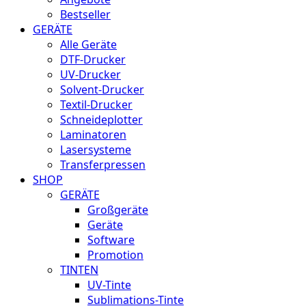
Bestseller
GERÄTE
Alle Geräte
DTF-Drucker
UV-Drucker
Solvent-Drucker
Textil-Drucker
Schneideplotter
Laminatoren
Lasersysteme
Transferpressen
SHOP
GERÄTE
Großgeräte
Geräte
Software
Promotion
TINTEN
UV-Tinte
Sublimations-Tinte