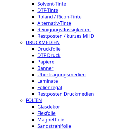
Solvent-Tinte
DTF-Tinte
Roland / Ricoh-Tinte
Alternativ-Tinte
Reinigungsflüssigkeiten
Restposten / kurzes MHD
DRUCKMEDIEN
Druckfolie
DTF Druck
Papiere
Banner
Übertragungsmedien
Laminate
Folienregal
Restposten Druckmedien
FOLIEN
Glasdekor
Flexfolie
Magnetfolie
Sandstrahlfolie