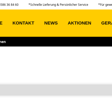
03586 36 84 60
*Schnelle Lieferung & Persönlicher Service
*Für gew
E
KONTAKT
NEWS
AKTIONEN
GER
nen