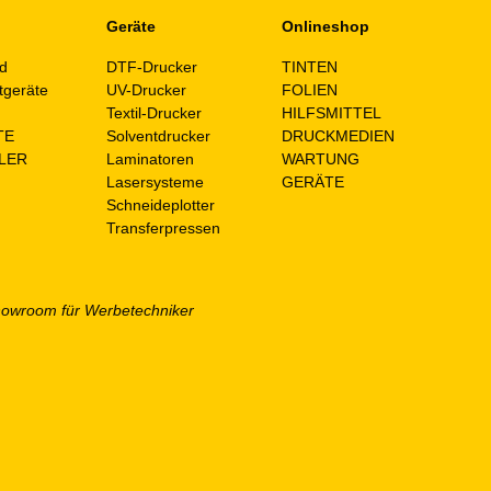
Geräte
Onlineshop
d
DTF-Drucker
TINTEN
tgeräte
UV-Drucker
FOLIEN
n
Textil-Drucker
HILFSMITTEL
TE
Solventdrucker
DRUCKMEDIEN
LER
Laminatoren
WARTUNG
Lasersysteme
GERÄTE
Schneideplotter
Transferpressen