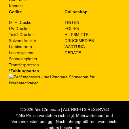
Kontakt
Geräte
Onlineshop
DTF-Drucker
TINTEN
UV-Drucker
FOLIEN
Textil-Drucker
HILFSMITTEL
Solventdrucker
DRUCKMEDIEN
Laminatoren
WARTUNG
Lasersysteme
GERÄTE
Schneideplotter
Transferpressen
*Zahlungsarten
© 2026 *die12monate | ALL RIGHTS RESERVED
* Alle Preise verstehen sich zzgl. Mehrwertsteuer und
Versandkosten und ggf. Nachnahmegebühren, wenn nicht
anders beschrieben