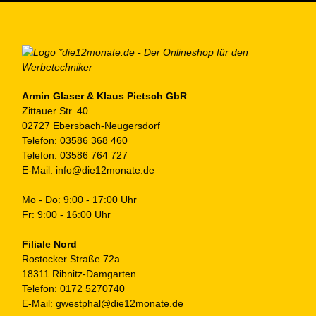
Op
kö
au
de
Pr
ge
Armin Glaser & Klaus Pietsch GbR
Zittauer Str. 40
we
02727 Ebersbach-Neugersdorf
Telefon:
03586 368 460
Telefon:
03586 764 727
E-Mail:
info@die12monate.de
Mo - Do: 9:00 - 17:00 Uhr
Fr: 9:00 - 16:00 Uhr
Filiale Nord
Rostocker Straße 72a
18311 Ribnitz-Damgarten
Telefon:
0172 5270740
E-Mail:
gwestphal@die12monate.de