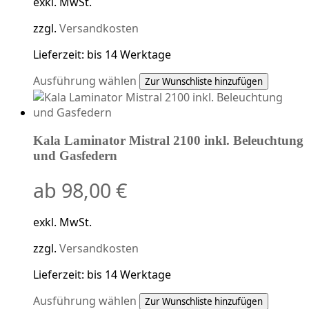
exkl. MwSt.
zzgl.
Versandkosten
Lieferzeit:
bis 14 Werktage
Dieses
Ausführung wählen
Zur Wunschliste hinzufügen
Produkt
weist
mehrere
Kala Laminator Mistral 2100 inkl. Beleuchtung
Varianten
und Gasfedern
auf.
Die
ab
98,00
€
Optionen
können
auf
exkl. MwSt.
der
Produktseite
zzgl.
Versandkosten
gewählt
Lieferzeit:
bis 14 Werktage
werden
Dieses
Ausführung wählen
Zur Wunschliste hinzufügen