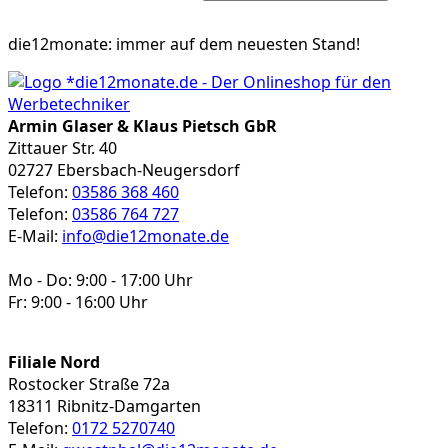
Produkt
weist
die12monate:
immer auf dem neuesten Stand!
mehrere
Varianten
auf.
Die
Armin Glaser & Klaus Pietsch GbR
Optionen
Zittauer Str. 40
können
02727 Ebersbach-Neugersdorf
auf
Telefon:
03586 368 460
der
Telefon:
03586 764 727
Produktseite
E-Mail:
info@die12monate.de
gewählt
werden
Mo - Do: 9:00 - 17:00 Uhr
Fr: 9:00 - 16:00 Uhr
Filiale Nord
Rostocker Straße 72a
18311 Ribnitz-Damgarten
Telefon:
0172 5270740