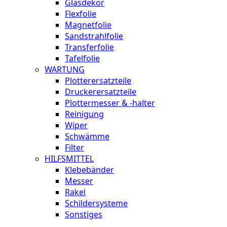
Glasdekor
Flexfolie
Magnetfolie
Sandstrahlfolie
Transferfolie
Tafelfolie
WARTUNG
Plotterersatzteile
Druckerersatzteile
Plottermesser & -halter
Reinigung
Wiper
Schwämme
Filter
HILFSMITTEL
Klebebänder
Messer
Rakel
Schildersysteme
Sonstiges