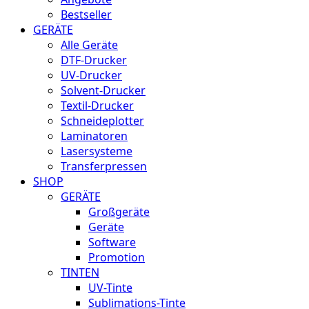
Bestseller
GERÄTE
Alle Geräte
DTF-Drucker
UV-Drucker
Solvent-Drucker
Textil-Drucker
Schneideplotter
Laminatoren
Lasersysteme
Transferpressen
SHOP
GERÄTE
Großgeräte
Geräte
Software
Promotion
TINTEN
UV-Tinte
Sublimations-Tinte