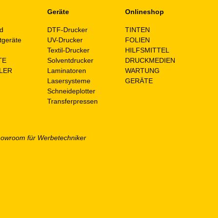
Geräte
Onlineshop
d
DTF-Drucker
TINTEN
tgeräte
UV-Drucker
FOLIEN
n
Textil-Drucker
HILFSMITTEL
TE
Solventdrucker
DRUCKMEDIEN
LER
Laminatoren
WARTUNG
Lasersysteme
GERÄTE
Schneideplotter
Transferpressen