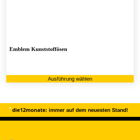
Emblem Kunststoffösen
Di
Ausführung wählen
Pr
we
me
Va
die12monate:
au
immer auf dem neuesten Stand!
Di
Op
kö