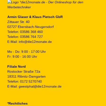
au
de
Pr
ge
Armin Glaser & Klaus Pietsch GbR
Zittauer Str. 40
we
02727 Ebersbach-Neugersdorf
Telefon:
03586 368 460
Telefon:
03586 764 727
E-Mail:
info@die12monate.de
Mo - Do: 9:00 - 17:00 Uhr
Fr: 9:00 - 16:00 Uhr
Filiale Nord
Rostocker Straße 72a
18311 Ribnitz-Damgarten
Telefon:
0172 5270740
E-Mail:
gwestphal@die12monate.de
*Rechtliches