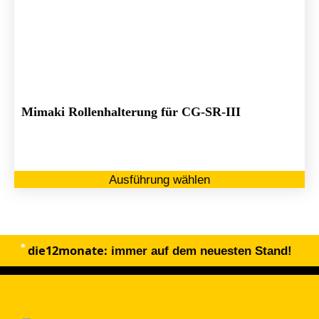
Mimaki Rollenhalterung für CG-SR-III
Di
Ausführung wählen
Pr
we
me
Va
die12monate:
au
immer auf dem neuesten Stand!
Di
Op
kö