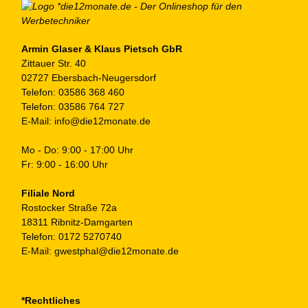
au
de
Pr
ge
Armin Glaser & Klaus Pietsch GbR
Zittauer Str. 40
we
02727 Ebersbach-Neugersdorf
Telefon:
03586 368 460
Telefon:
03586 764 727
E-Mail:
info@die12monate.de
Mo - Do: 9:00 - 17:00 Uhr
Fr: 9:00 - 16:00 Uhr
Filiale Nord
Rostocker Straße 72a
18311 Ribnitz-Damgarten
Telefon:
0172 5270740
E-Mail:
gwestphal@die12monate.de
*Rechtliches