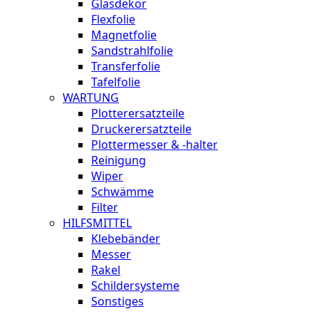
Glasdekor
Flexfolie
Magnetfolie
Sandstrahlfolie
Transferfolie
Tafelfolie
WARTUNG
Plotterersatzteile
Druckerersatzteile
Plottermesser & -halter
Reinigung
Wiper
Schwämme
Filter
HILFSMITTEL
Klebebänder
Messer
Rakel
Schildersysteme
Sonstiges