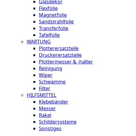
Glasdekor
Flexfolie
Magnetfolie
Sandstrahlfolie
Transferfolie
Tafelfolie
WARTUNG
Plotterersatzteile
Druckerersatzteile
Plottermesser & -halter
Reinigung
Wiper
Schwämme
Filter
HILFSMITTEL
Klebebänder
Messer
Rakel
Schildersysteme
Sonstiges