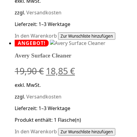
exkl. MwSt.
zzgl.
Versandkosten
Lieferzeit:
1–3 Werktage
In den Warenkorb
Zur Wunschliste hinzufügen
ANGEBOT!
Avery Surface Cleaner
Ursprünglicher
Aktueller
19,90
€
18,85
€
Preis
Preis
exkl. MwSt.
war:
ist:
zzgl.
Versandkosten
19,90 €
18,85 €.
Lieferzeit:
1–3 Werktage
Produkt enthält: 1
Flasche(n)
In den Warenkorb
Zur Wunschliste hinzufügen