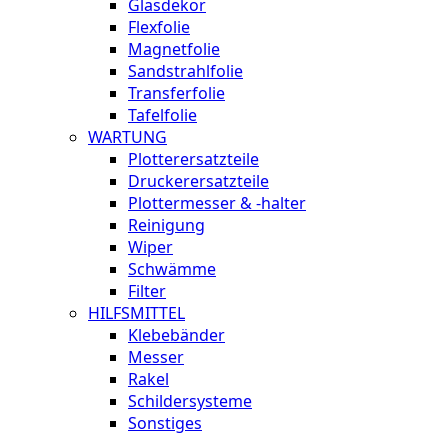
Glasdekor
Flexfolie
Magnetfolie
Sandstrahlfolie
Transferfolie
Tafelfolie
WARTUNG
Plotterersatzteile
Druckerersatzteile
Plottermesser & -halter
Reinigung
Wiper
Schwämme
Filter
HILFSMITTEL
Klebebänder
Messer
Rakel
Schildersysteme
Sonstiges