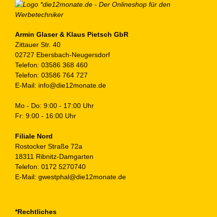
au
de
Pr
ge
Armin Glaser & Klaus Pietsch GbR
Zittauer Str. 40
we
02727 Ebersbach-Neugersdorf
Telefon:
03586 368 460
Telefon:
03586 764 727
E-Mail:
info@die12monate.de
Mo - Do: 9:00 - 17:00 Uhr
Fr: 9:00 - 16:00 Uhr
Filiale Nord
Rostocker Straße 72a
18311 Ribnitz-Damgarten
Telefon:
0172 5270740
E-Mail:
gwestphal@die12monate.de
*Rechtliches