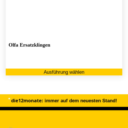
Olfa Ersatzklingen
Di
Ausführung wählen
Pr
we
me
Va
die12monate:
au
immer auf dem neuesten Stand!
Di
Op
kö