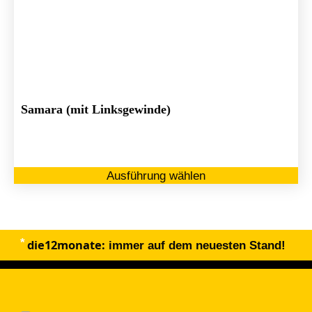
Samara (mit Linksgewinde)
Di
Ausführung wählen
Pr
we
me
Va
die12monate:
au
immer auf dem neuesten Stand!
Di
Op
kö