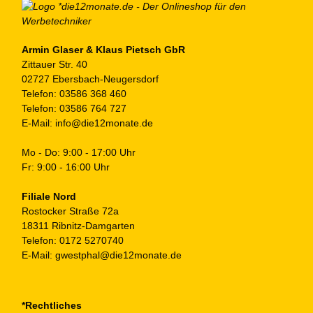
au
de
Pr
ge
Armin Glaser & Klaus Pietsch GbR
Zittauer Str. 40
we
02727 Ebersbach-Neugersdorf
Telefon:
03586 368 460
Telefon:
03586 764 727
E-Mail:
info@die12monate.de
Mo - Do: 9:00 - 17:00 Uhr
Fr: 9:00 - 16:00 Uhr
Filiale Nord
Rostocker Straße 72a
18311 Ribnitz-Damgarten
Telefon:
0172 5270740
E-Mail:
gwestphal@die12monate.de
*Rechtliches