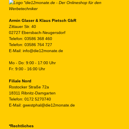
au
de
Pr
ge
Armin Glaser & Klaus Pietsch GbR
Zittauer Str. 40
we
02727 Ebersbach-Neugersdorf
Telefon:
03586 368 460
Telefon:
03586 764 727
E-Mail:
info@die12monate.de
Mo - Do: 9:00 - 17:00 Uhr
Fr: 9:00 - 16:00 Uhr
Filiale Nord
Rostocker Straße 72a
18311 Ribnitz-Damgarten
Telefon:
0172 5270740
E-Mail:
gwestphal@die12monate.de
*Rechtliches