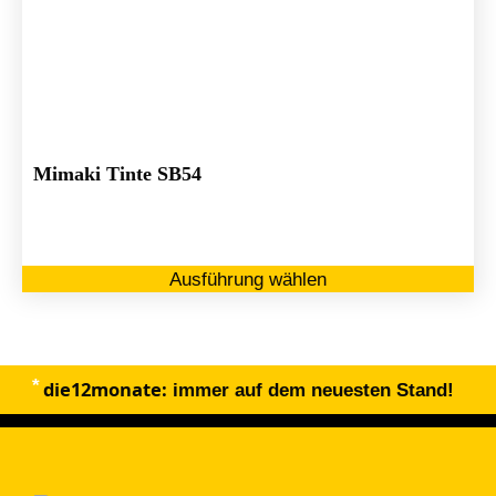
Mimaki Tinte SB54
Di
Ausführung wählen
Pr
we
me
Va
die12monate:
au
immer auf dem neuesten Stand!
Di
Op
kö