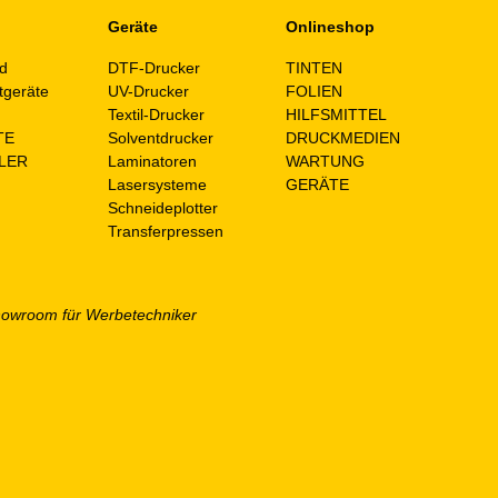
Geräte
Onlineshop
d
DTF-Drucker
TINTEN
tgeräte
UV-Drucker
FOLIEN
n
Textil-Drucker
HILFSMITTEL
TE
Solventdrucker
DRUCKMEDIEN
LER
Laminatoren
WARTUNG
Lasersysteme
GERÄTE
Schneideplotter
Transferpressen